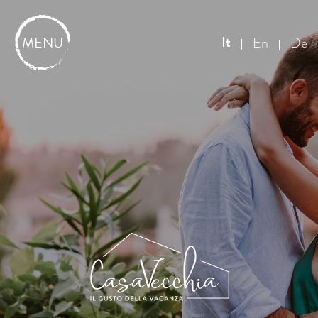
MENU
It
En
De