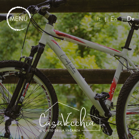
MENU
De
It
En