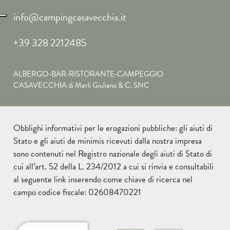
info@campingcasavecchia.it
+39 328 2212485
ALBERGO-BAR-RISTORANTE-CAMPEGGIO
CASAVECCHIA di Merli Giuliano & C. SNC
Obblighi informativi per le erogazioni pubbliche: gli aiuti di
Stato e gli aiuti de minimis ricevuti dalla nostra impresa
sono contenuti nel Registro nazionale degli aiuti di Stato di
cui all’art. 52 della L. 234/2012 a cui si rinvia e consultabili
al seguente
link
inserendo come chiave di ricerca nel
campo codice fiscale: 02608470221